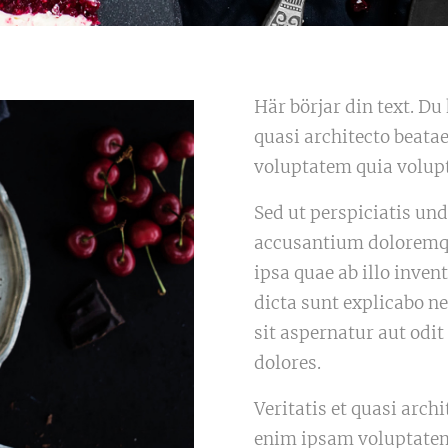
Här börjar din text. Du 
quasi architecto beata
voluptatem quia volupt
Sed ut perspiciatis und
accusantium doloremq
ipsa quae ab illo invent
dicta sunt explicabo 
sit aspernatur aut odi
dolores.
Veritatis et quasi arch
enim ipsam voluptatem 