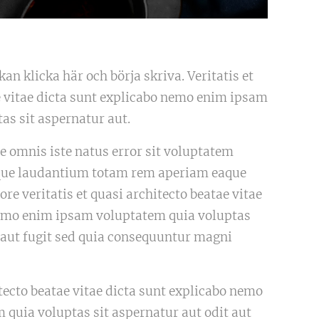
kan klicka här och börja skriva. Veritatis et
e vitae dicta sunt explicabo nemo enim ipsam
as sit aspernatur aut.
e omnis iste natus error sit voluptatem
ue laudantium totam rem aperiam eaque
ore veritatis et quasi architecto beatae vitae
nemo enim ipsam voluptatem quia voluptas
t aut fugit sed quia consequuntur magni
itecto beatae vitae dicta sunt explicabo nemo
quia voluptas sit aspernatur aut odit aut