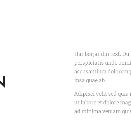
Här börjar din text. Du 
perspiciatis unde omni
accusantium doloremq
N
ipsa quae ab.
Adipisci velit sed qu
ut labore et dolore m
ad minima veniam quis